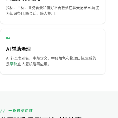
指标、目标、业务背景和偏好不再散落在聊天记录里,沉淀
为知识条目,跨会话、跨人复用。
04
AI 辅助治理
AI 补全表别名、字段含义、字段角色和物理口径,生成的
是
草稿
,由人复核后再应用。
// 一条可信闭环