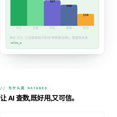
327
268
154
华东
华南
华北
西南
其它
单位:万元 · 口径取自知识条目「销售额(含税)」 · 数据来自表
sales_q
// 为什么是 DATANEO
让 AI 查数,既好用,又可信。