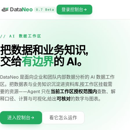
Data
Neo
登录控制台
0.7 Beta
// AI 数据工作区
把数据和业务知识,
交给
有边界
的 AI。
DataNeo 是面向企业和团队内部数据分析的 AI 数据工作
区。把数据表与业务知识沉淀进资料库,按工作区挂载需
要的资源——Agent 只在
当前工作区授权范围内
查数、解
释口径、计算与可视化,给出
可核对
的数字与图表。
进入控制台
看它怎么运作